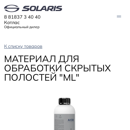
8 81837 3 40 40
Котлас
Официальный дилер
К списку товаров
МОДЕЛИ
МАТЕРИАЛ ДЛЯ
Solaris HC
Solaris KRX
ЦИФРОВОЙ АВТОМОБИЛЬ
ОБРАБОТКИ СКРЫТЫХ
Solaris KRS
Solaris HS
ПОЛОСТЕЙ "ML"
ПОКУПАТЕЛЯМ
Кредит
Трейд-ин
СЕРВИС
Корпоративным клиентам
Запасные части
Оригинальные аксессуары
Запись на сервис
Тест-драйв
О ДИЛЕРЕ
Гарантия
Плати частями
Контакты
Руководства
Информация о дилере
Помощь на дорогах
Новости