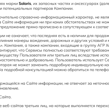
лях марки
Solaris
, их запасных частях и аксессуарах (да
и потенциальных партнеров Компании.
ючительно справочно-информационный характер, не явля
 Сайте информация ни при каких обстоятельствах не мо
о предложение прямо прописано в сопутствующем к соотв
и не означает, что последняя есть в наличии для прода
влияния манеры вождения, дорожных и других условий и 
ь». Компания, а также компании, входящие в группу АГР
рантируют, что Сервисы полностью соответствуют требован
имуществу Пользователя или третьих лиц вследствие исп
остоятельно и добровольно. Пользователь использует Се
оторая не может заменить подробную индивидуальную ко
 За подробной консультацией можно обратиться по телефо
держащейся на Сайте информации, не отвечает за неточно
бновление.
Сайта.
е веб-сайтов третьих лиц, на которые выполняется перех