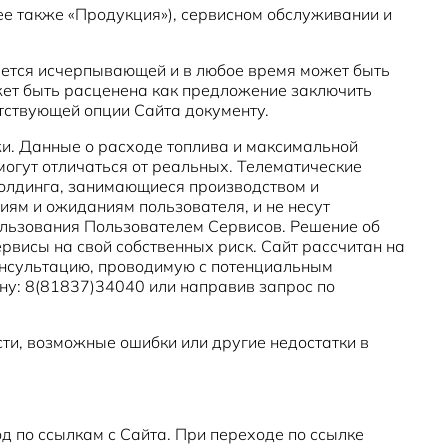
лее также «Продукция»), сервисном обслуживании и
ется исчерпывающей и в любое время может быть
жет быть расценена как предложение заключить
етствующей опции Сайта документу.
жи. Данные о расходе топлива и максимальной
могут отличаться от реальных. Телематические
 Холдинга, занимающиеся производством и
иям и ожиданиям пользователя, и не несут
ользования Пользователем Сервисов. Решение об
рвисы на свой собственных риск. Сайт рассчитан на
нсультацию, проводимую с потенциальным
ну: 8(81837)34040 или направив запрос по
сти, возможные ошибки или другие недостатки в
од по ссылкам с Сайта. При переходе по ссылке